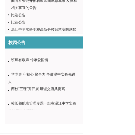
面向社会公开招聘教师面试总成绩 及体检
校长领航班管理专题一组在温江中学实验
学校开展交流研讨
相关事宜的公告
比选公告
温江中学实验学校安保监控系统采购项目
比选中选通知书
比选公告
温江中学实验学校高新分校智慧安防感知
温江中学实验学校安保监控系统 采购项目
预警服务采购项目 比选结果公示
校园公告
中选结果确定函
我校篮球男子女子代表队勇夺桂冠
班班有歌声 传承爱国情
学党史 守初心 聚合力 争做温中实验先进
人
两校“三课”齐开展 坦诚交流共提高
校长领航班管理专题一组在温江中学实验
学校开展交流研讨
温江中学实验学校安保监控系统采购项目
比选中选通知书
温江中学实验学校安保监控系统 采购项目